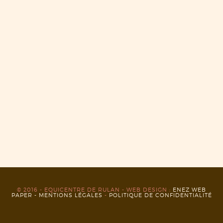
© 2016 - EQUICENTRE DE RULAN - WEB DESIGN :
ENEZ WEB
PAPER -
MENTIONS LÉGALES
-
POLITIQUE DE CONFIDENTIALITÉ