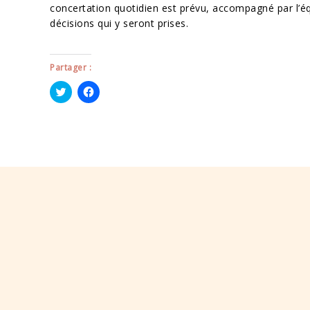
concertation quotidien est prévu, accompagné par l’é
décisions qui y seront prises.
Partager :
Cliquez
Cliquez
pour
pour
partager
partager
sur
sur
Twitter(ouvre
Facebook(ouvre
dans
dans
une
une
nouvelle
nouvelle
fenêtre)
fenêtre)