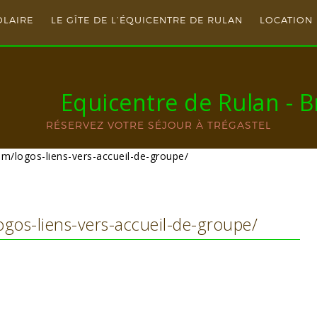
OLAIRE
LE GÎTE DE L’ÉQUICENTRE DE RULAN
LOCATION 
Equicentre de Rulan - 
RÉSERVEZ VOTRE SÉJOUR À TRÉGASTEL
m/logos-liens-vers-accueil-de-groupe/
gos-liens-vers-accueil-de-groupe/