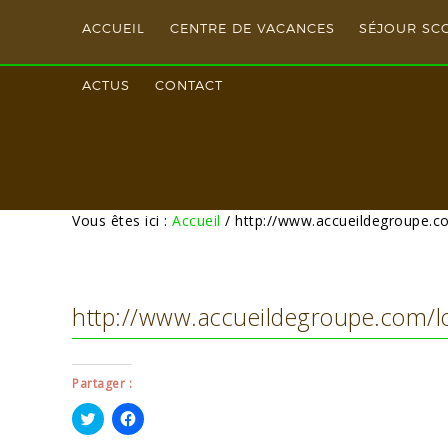
ACCUEIL
CENTRE DE VACANCES
SÉJOUR SC
ACTUS
CONTACT
Vous êtes ici :
Accueil
/
http://www.accueildegroupe.co
http://www.accueildegroupe.com/lo
Partager :
Cliquez
Cliquez
pour
pour