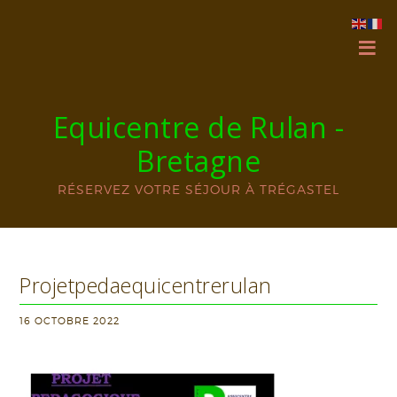
Equicentre de Rulan -
Bretagne
RÉSERVEZ VOTRE SÉJOUR À TRÉGASTEL
Projetpedaequicentrerulan
16 OCTOBRE 2022